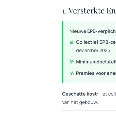
1. Versterkte E
Nieuwe EPB-verplich
📊
Collectief EPB-cer
december 2025
🎯
Minimumdoelstell
💰
Premies voor ene
Geschatte kost:
Het coll
van het gebouw.