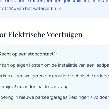
 individuele meters hebben geïnstalleerd, constat
tot 25% van het waterverbruik.
or Elektrische Voertuigen
Recht op een stopcontact":
kan op eigen kosten om de installatie van een laadpa
kan alleen weigeren om ernstige technische reden
ermijn: 3 maanden na de aanvraag
ipering in nieuwe parkeergarages (leidingen + voldoe