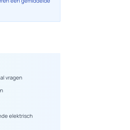
eren een gemiddelde
al vragen
en
nde elektrisch