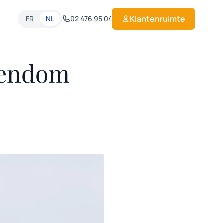
Klantenruimte
FR
NL
02 476 95 04
gendom