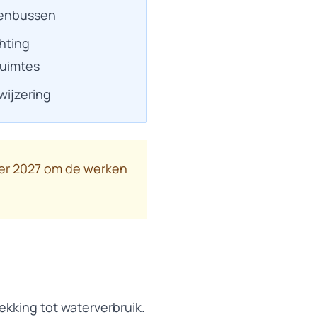
venbussen
hting
uimtes
ijzering
r 2027 om de werken
ekking tot waterverbruik.