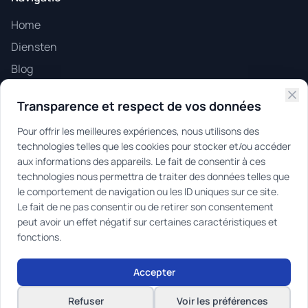
Home
Diensten
Blog
Contact
Transparence et respect de vos données
Klantenruimte
Pour offrir les meilleures expériences, nous utilisons des
technologies telles que les cookies pour stocker et/ou accéder
Certificeringen
aux informations des appareils. Le fait de consentir à ces
technologies nous permettra de traiter des données telles que
Erkend IPI Agent
le comportement de navigation ou les ID uniques sur ce site.
507.791
Le fait de ne pas consentir ou de retirer son consentement
peut avoir un effet négatif sur certaines caractéristiques et
Beroepsinstituut van het Vastgoed
fonctions.
Accepter
© 2025 Be-Syndic | Alle rechten voorbehouden |
Refuser
Voir les préférences