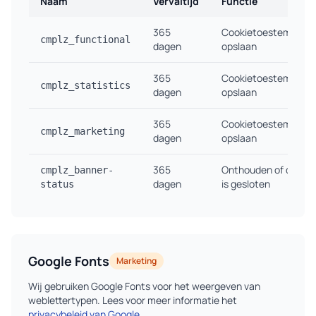
Naam
Vervaltijd
Functie
365
Cookietoestemming
cmplz_functional
dagen
opslaan
365
Cookietoestemming
cmplz_statistics
dagen
opslaan
365
Cookietoestemming
cmplz_marketing
dagen
opslaan
365
Onthouden of de coo
cmplz_banner-
dagen
is gesloten
status
Google Fonts
Marketing
Wij gebruiken Google Fonts voor het weergeven van
weblettertypen. Lees voor meer informatie het
privacybeleid van Google
.